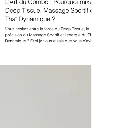
24 avr.
L’Art du Combo : Pourquoi mixer
Deep Tissue, Massage Sportif et
Thaï Dynamique ?
Vous hésitez entre la force du Deep Tissue, la
précision du Massage Sportif et l’énergie du Thaï
Dynamique ? Et si je vous disais que vous n'aviez
plus à choisir ? Dans ma pratique, j’ai constaté
que le corps n’est jamais "tout noir ou tout blanc".
Parfois, une épaule demande de la profondeur,
tandis qu’une jambe a besoin de mouvement.
Voici pourquoi la combinaison de ces trois
techniques est, selon moi, le "Graal" de la
récupération et du bien-être.