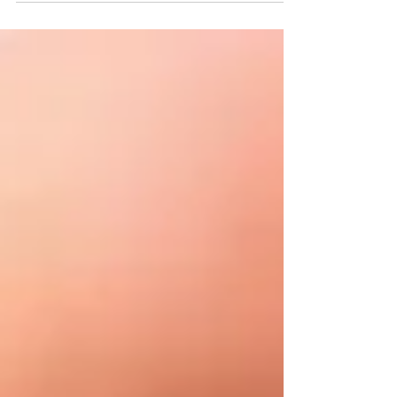
lignes énergétiques de la médecine traditionnelle
Thaïlandaise correspondant en fait aux lign