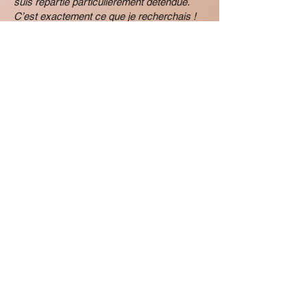
suis repartie particulièrement détendue.
C’est exactement ce que je recherchais !
Un grand merci et sûrement à bientôt pour
expérimenter une autre technique de
massage !
Voir plus de témoignages
Rédiger un avis
ACTUALITÉ