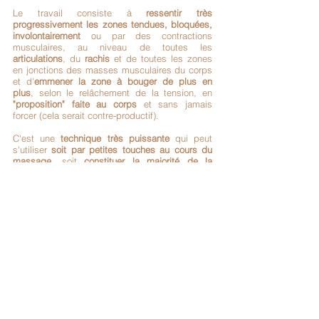
Le travail consiste à
ressentir très
progressivement les zones tendues, bloquées,
involontairement
ou par des contractions
musculaires, au niveau de toutes les
articulations
, du
rachis
et de toutes les zones
en jonctions des masses musculaires du corps
et d'
emmener la zone à bouger de plus en
plus
, selon le relâchement de la tension, en
"proposition" faite au corps
et sans jamais
forcer (cela serait contre-productif).
C'est une
technique très puissante
qui peut
s'utiliser
soit par petites touches au cours du
massage
, soit
constituer la majorité de la
séance
.
► VOIR LA SEANCE ENTIERE
Votre espace Bien-Être près d'Avignon
4 avenue du Commandant Marquis