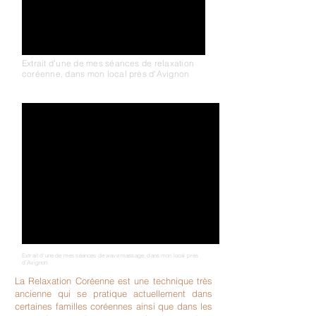
Extrait d'une de mes séances de relaxation
coréenne, dans mon local près d'Avignon
Extrait d'une de mes séances de wave massage, dans mon local près
d'Avignon
La Relaxation Coréenne est une technique très
ancienne qui se pratique actuellement dans
certaines familles coréennes ainsi que dans les