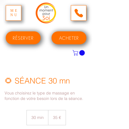
ME
NU
RÉSERVER
ACHETER
🌻 SÉANCE 30 mn
Vous choisirez le type de massage en
fonction de votre besoin lors de la séance.
35
euros
30 min
3
35 €
0
m