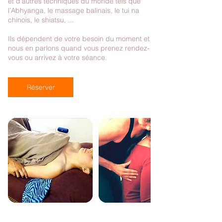
et d'autres techniques du monde tels que
l’Abhyanga, le massage balinais, le tui na
chinois, le shiatsu, ...
Ils dépendent de votre besoin du moment et
nous en parlons quand vous prenez rendez-
Réserver