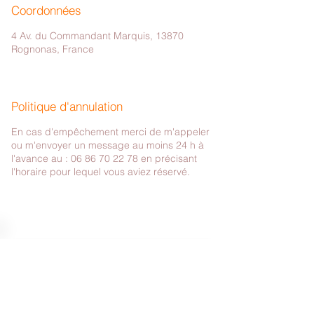
Coordonnées
4 Av. du Commandant Marquis, 13870
Rognonas, France
Politique d'annulation
En cas d'empêchement merci de m'appeler
ou m'envoyer un message au moins 24 h à
l'avance au : 06 86 70 22 78 en précisant
l'horaire pour lequel vous aviez réservé.
Votre espace Bien-Être près d'Avignon
4 avenue du Commandant Marquis
13870 Rognonas