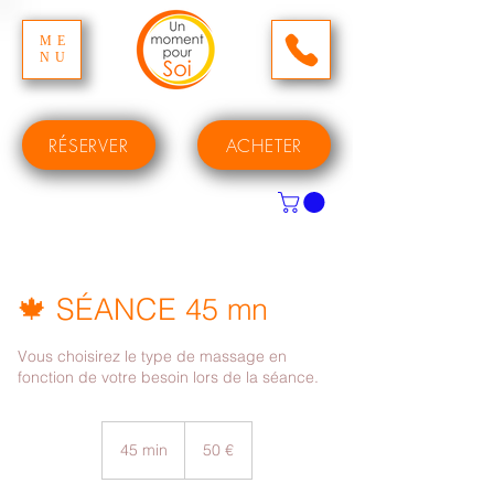
ME
NU
RÉSERVER
ACHETER
🍁 SÉANCE 45 mn
Vous choisirez le type de massage en
fonction de votre besoin lors de la séance.
50
euros
45 min
4
50 €
5
m