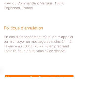
4 Av. du Commandant Marquis, 13870
Rognonas, France
Politique d'annulation
En cas d'empêchement merci de m'appeler
ou m'envoyer un message au moins 24 h à
l'avance au : 06 86 70 22 78 en précisant
l'horaire pour lequel vous aviez réservé.
Votre espace Bien-Être près d'Avignon
4 avenue du Commandant Marquis
13870 Rognonas
Du lundi au samedi
Sur RV